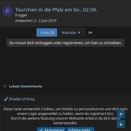
Tourchen in die Pfalz am So., 02.06.
F
frogger
Antworten
3
2 Juni 2019
Letzte
1 von 20
Nächste
Du musst dich einloggen oder registrieren, um hier zu schreiben.
Lokale Stammtische
Shades of Grey
Kontakt
Nutzungsbedingungen
Datenschutz
Diese Seite verwendet Cookies, um Inhalte zu personalisieren und dich nach
Hilfe und Impressum
Start
R
einem Login angemeldet zu halten, wenn du registriert bist.
Obe
S
Durch die weitere Nutzung unserer Webseite erklärst du dich damit
S
®
einverstanden.
Community platform by XenForo
© 2010-2025 XenForo Ltd.
|
Media embeds
Unt
via s9e/MediaSites
Akzeptieren
Erfahre mehr…