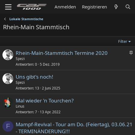
Anmelden
Registrieren
Lokale Stammtische
Rhein-Main Stammtisch
Filter
Rhein-Main-Stammtisch Termine 2020
n
Spezi
Antworten
0
5 Dez. 2019
g
e
Uns gibt's noch!
p
Spezi
i
Antworten
13
2 Juni 2025
n
n
Mal wieder 'n Tourchen?
t
Linus
Antworten
7
13 Apr. 2022
Mampf-Revival - Tour am Do. (Feiertag), 03.06.21
F
- TERMINÄNDERUNG!!!