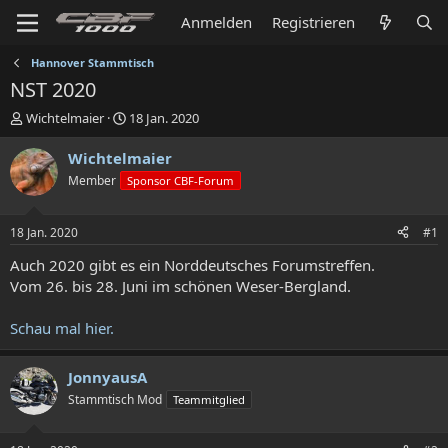
Anmelden
Registrieren
Hannover Stammtisch
NST 2020
E
E
Wichtelmaier
18 Jan. 2020
r
r
s
s
Wichtelmaier
t
t
Member
Sponsor CBF-Forum
e
e
l
l
l
l
18 Jan. 2020
#1
e
t
r
a
Auch 2020 gibt es ein Norddeutsches Forumstreffen.
m
Vom 26. bis 28. Juni im schönen Weser-Bergland.
Schau mal hier.
JonnyausA
Stammtisch Mod
Teammitglied