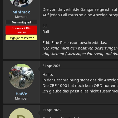
Die von dir verlinkte Ganganzeige ist lau
Minimax
Auf jeden Fall muss so eine Anzeige progr
Member
Teammitglied
SG
Sponsor CBF-
Ralf
Forum
Orga Jahrestreffen
Edit: Eine Rezension beschreibt das:
"Ich kann mich den positiven Bewertungen
abgeklemmt ( sozusagen Fahrzeug und Anz
21 Apr. 2026
Hallo,
in der Beschreibung steht das die Anzeig
Die CBF 1000 hat noch kein OBD nur eine
Ich glaube das passt alles nicht zusamme
HaWe
Member
21 Apr. 2026