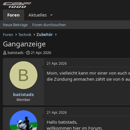
Foren
Aktuelles
Neue Beiträge
Foren durchsuchen
Foren
Technik
Zubehör
Ganganzeige
E
E
batistads
21 Apr. 2026
r
r
s
s
21 Apr. 2026
t
t
B
Moin, vielleicht kann mir einer von euch
e
e
l
l
die Zündung anmachen zählt sie von 6 au
l
l
e
t
batistads
r
a
m
Member
21 Apr. 2026
Hallo batistads,
willkommen hier im Forum.