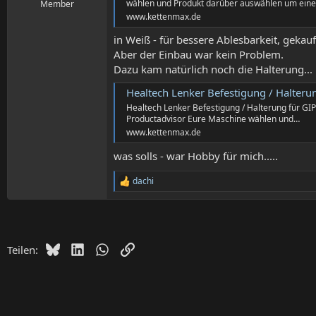
wählen und Produkt darüber auswählen um ein
Member
www.kettenmax.de
in Weiß - für bessere Ablesbarkeit, geka
Aber der Einbau war kein Problem.
Dazu kam natürlich noch die Halterung...
Healtech Lenker Befestigung / Halter
Healtech Lenker Befestigung / Halterung für GI
Productadvisor Eure Maschine wählen und…
www.kettenmax.de
was solls - war Hobby für mich.....
dachi
R
e
a
k
t
i
Bluesky
LinkedIn
WhatsApp
Link
Teilen:
o
n
e
n
: