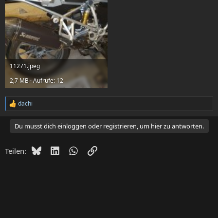
11271.jpeg
2,7 MB · Aufrufe: 12
dachi
R
e
a
Du musst dich einloggen oder registrieren, um hier zu antworten.
k
t
i
Bluesky
LinkedIn
WhatsApp
Link
Teilen:
o
n
e
n
: