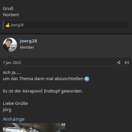
Gruß
Norbert
Joerg28
R
e
a
Joerg28
k
t
Member
i
o
n
7 Jan. 2023
#3
e
n
Ach Ja.....
:
um das Thema dann mal abzuschließen
Es ist der Akrapovič Endtopf geworden.
Liebe Grüße
Jörg
Anhänge