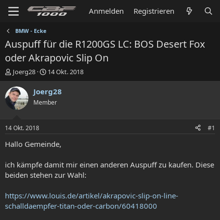
Anmelden
Registrieren
BMW - Ecke
Auspuff für die R1200GS LC: BOS Desert Fox
oder Akrapovic Slip On
E
E
Joerg28
14 Okt. 2018
r
r
s
s
Joerg28
t
t
Member
e
e
l
l
l
l
14 Okt. 2018
#1
e
t
r
a
Hallo Gemeinde,
m
ich kämpfe damit mir einen anderen Auspuff zu kaufen. Diese
beiden stehen zur Wahl:
https://www.louis.de/artikel/akrapovic-slip-on-line-
schalldaempfer-titan-oder-carbon/60418000