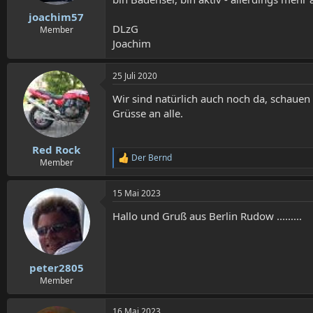
joachim57
DLzG
Member
Joachim
25 Juli 2020
Wir sind natürlich auch noch da, schauen 
Grüsse an alle.
Red Rock
Der Bernd
R
Member
e
a
15 Mai 2023
k
t
Hallo und Gruß aus Berlin Rudow .........
i
o
n
e
n
peter2805
:
Member
16 Mai 2023