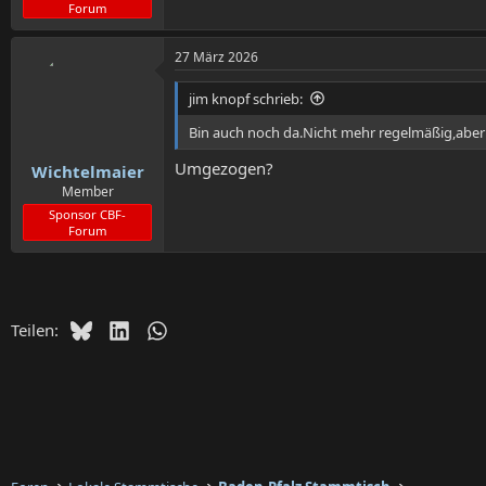
Forum
27 März 2026
jim knopf schrieb:
Bin auch noch da.Nicht mehr regelmäßig,aber 
Umgezogen?
Wichtelmaier
Member
Sponsor CBF-
Forum
Bluesky
LinkedIn
WhatsApp
Teilen: