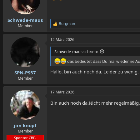
Schwede-maus
Burgman
R
Member
e
a
12 März 2026
k
t
i
Schwede-maus schrieb:
o
n
das bedeutet dass Du mal wieder ne Aus
e
n
Hallo, bin auch noch da. Leider zu weni
SPN-PS57
:
Member
17 März 2026
Bin auch noch da.Nicht mehr regelmäßig,a
jim knopf
Member
Sponsor CBF-