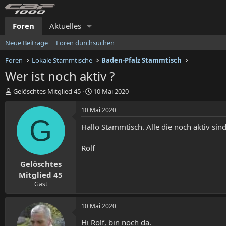
Foren
Aktuelles
Neue Beiträge
Foren durchsuchen
Foren
Lokale Stammtische
Baden-Pfalz Stammtisch
Wer ist noch aktiv ?
E
E
Gelöschtes Mitglied 45
10 Mai 2020
r
r
s
s
10 Mai 2020
t
t
G
Hallo Stammtisch. Alle die noch aktiv sind
e
e
l
l
l
l
Rolf
e
t
Gelöschtes
r
a
m
Mitglied 45
Gast
10 Mai 2020
Hi Rolf, bin noch da.