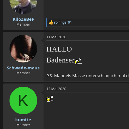
KiloZeBeF
rolfinger01
R
Member
e
a
11 Mai 2020
k
t
i
HALLO
o
n
Badenser
e
n
Schwede-maus
:
Member
P.S. Mangels Masse unterschlag ich mal d
12 Mai 2020
K
kumite
Member