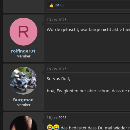
235,2 KB · Aufrufe: 6
Ipsi83
R
e
a
13 Juni 2025
k
R
t
Wurde gelöscht, war lange nicht aktiv hie
i
o
n
e
n
rolfinger01
:
Member
16 Juni 2025
Servus Rolf,
boä, Ewigkeiten her aber schön, dass de 
Burgman
Member
16 Juni 2025
das bedeutet dass Du mal wieder ne