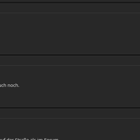
uch noch.
 auf der Straße als im Forum