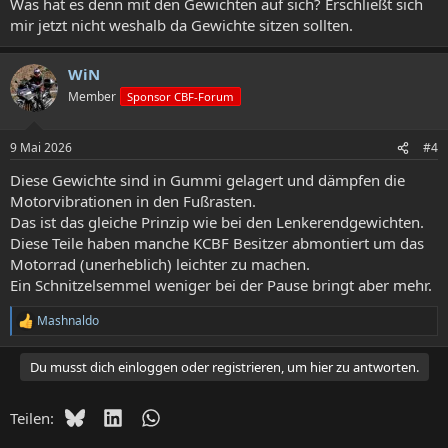
Was hat es denn mit den Gewichten auf sich? Erschließt sich
mir jetzt nicht weshalb da Gewichte sitzen sollten.
WiN
Member
Sponsor CBF-Forum
9 Mai 2026
#4
Diese Gewichte sind in Gummi gelagert und dämpfen die
Motorvibrationen in den Fußrasten.
Das ist das gleiche Prinzip wie bei den Lenkerendgewichten.
Diese Teile haben manche KCBF Besitzer abmontiert um das
Motorrad (unerheblich) leichter zu machen.
Ein Schnitzelsemmel weniger bei der Pause bringt aber mehr.
Mashnaldo
R
e
a
Du musst dich einloggen oder registrieren, um hier zu antworten.
k
t
i
Bluesky
LinkedIn
WhatsApp
Teilen:
o
n