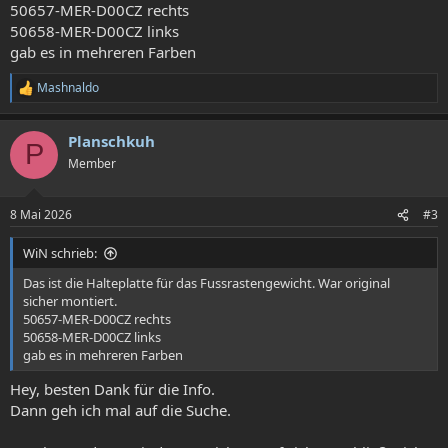
50657-MER-D00CZ rechts
50658-MER-D00CZ links
gab es in mehreren Farben
Mashnaldo
R
e
a
Planschkuh
k
P
t
Member
i
o
n
8 Mai 2026
#3
e
n
WiN schrieb:
:
Das ist die Halteplatte für das Fussrastengewicht. War original
sicher montiert.
50657-MER-D00CZ rechts
50658-MER-D00CZ links
gab es in mehreren Farben
Hey, besten Dank für die Info.
Dann geh ich mal auf die Suche.