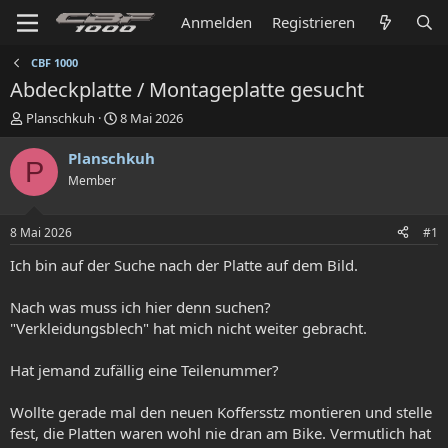
Anmelden
Registrieren
CBF 1000
Abdeckplatte / Montageplatte gesucht
E
E
Planschkuh
8 Mai 2026
r
r
s
s
Planschkuh
P
t
t
Member
e
e
l
l
l
l
8 Mai 2026
#1
e
t
r
a
Ich bin auf der Suche nach der Platte auf dem Bild.
m
Nach was muss ich hier denn suchen?
"Verkleidungsblech" hat mich nicht weiter gebracht.
Hat jemand zufällig eine Teilenummer?
Wollte gerade mal den neuen Koffersstz montieren und stelle
fest, die Platten waren wohl nie dran am Bike. Vermutlich hat